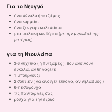
Για το Νεογνό
ένα σύνολο ή πιτζάμες
ένα κορμάκι
ένα ζευγάρι καλτσάκια
μια μαλακή κουβέρτα (
με την μυρωδιά της
μητέρας
)
για τη Ντουλάπα
3-6 νυχτικά ( ή πυτζάμες ), που ανοίγουν
εύκολα, αν θηλάζετε
1 μπουρνούζι
2 σουτιέν ( να ανοίγει εύκολα, αν θηλασμός )
6-7 εσώρουχα
τις παντόφλες σας
ρούχα για την έξοδο